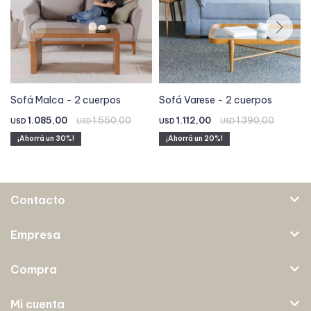
Sofá Malca - 2 cuerpos
Sofá Varese - 2 cuerpos
1.085,00
1.550,00
1.112,00
1.390,00
USD
USD
USD
USD
30
20
Contacto
Empresa
Compra
Mi cuenta