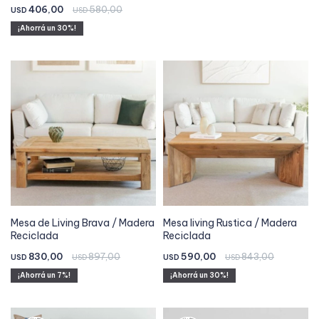
406,00
580,00
USD
USD
30
Mesa de Living Brava / Madera
Mesa living Rustica / Madera
Reciclada
Reciclada
830,00
897,00
590,00
843,00
USD
USD
USD
USD
7
30