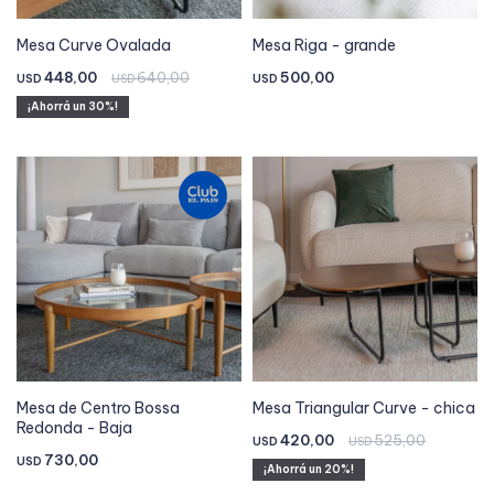
Mesa Curve Ovalada
Mesa Riga - grande
448,00
640,00
500,00
USD
USD
USD
30
Mesa de Centro Bossa
Mesa Triangular Curve - chica
Redonda - Baja
420,00
525,00
USD
USD
730,00
USD
20