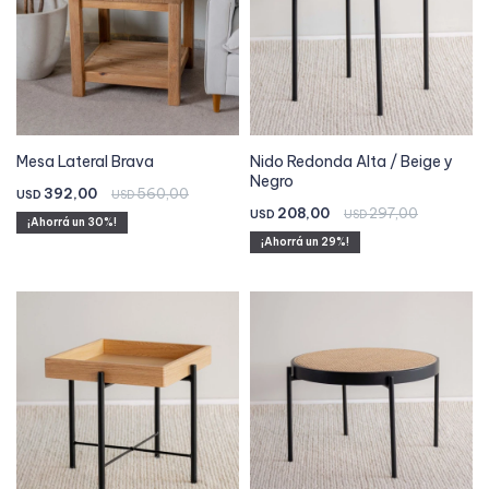
Mesa Lateral Brava
Nido Redonda Alta / Beige y
Negro
392,00
560,00
USD
USD
208,00
297,00
USD
USD
30
29