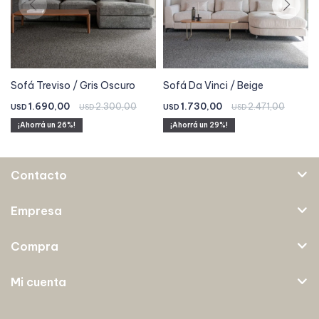
Sofá Treviso / Gris Oscuro
Sofá Da Vinci / Beige
1.690,00
2.300,00
1.730,00
2.471,00
USD
USD
USD
USD
26
29
Contacto
Empresa
Compra
Mi cuenta