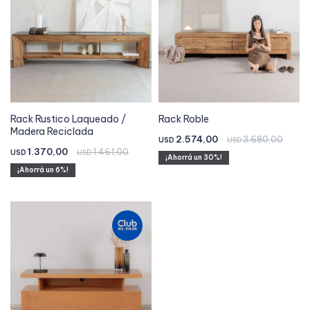
Rack Rustico Laqueado /
Rack Roble
Madera Reciclada
2.574,00
3.680,00
USD
USD
1.370,00
1.461,00
USD
USD
30
6