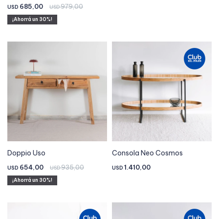
685,00
979,00
USD
USD
30
Doppio Uso
Consola Neo Cosmos
654,00
935,00
1.410,00
USD
USD
USD
30