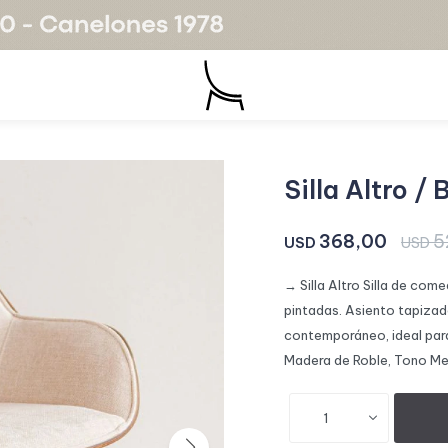
Silla Altro /
368,00
5
USD
USD
→ Silla Altro Silla de com
pintadas. Asiento tapizado
contemporáneo, ideal par
Madera de Roble, Tono M
1