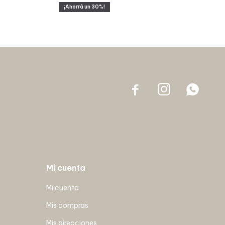
30



Mi cuenta
Mi cuenta
Mis compras
Mis direcciones