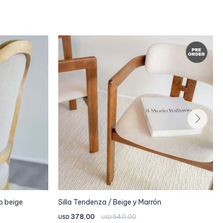
o beige
Silla Tendenza / Beige y Marrón
378,00
540,00
USD
USD