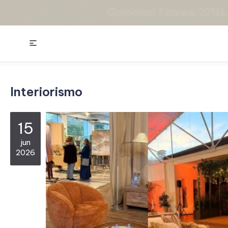

Interiorismo
15
jun
2026