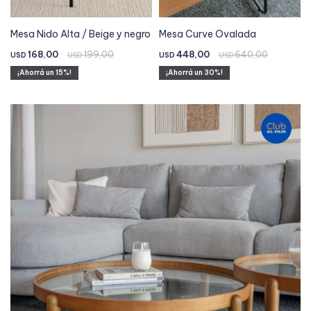
Mesa Nido Alta / Beige y negro
Mesa Curve Ovalada
168,00
199,00
448,00
640,00
USD
USD
USD
USD
15
30