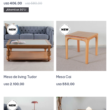
406,00
580,00
USD
USD
30
Mesa de living Tudor
Mesa Cai
2.100,00
550,00
USD
USD