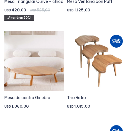
Mesa Triangular Curve - chica
Mesa Ventana con Puff
420,00
525,00
1.125,00
USD
USD
USD
20
Mesa de centro Ginebra
Trío Retro
1.060,00
1.015,00
USD
USD