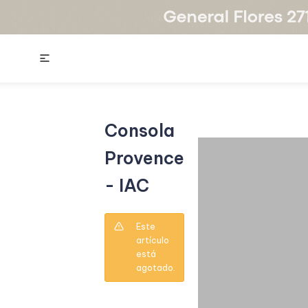

Consola
Provence
- IAC
Este
artículo
está
agotado.