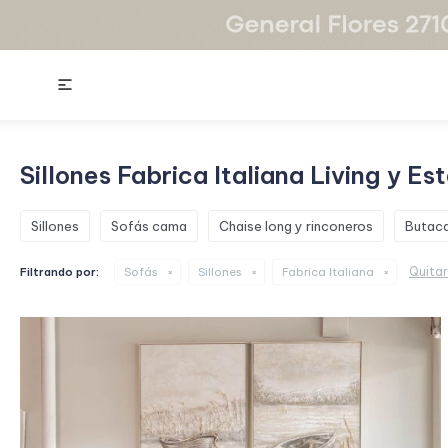

Sillones Fabrica Italiana Living y Es
Sillones
Sofás cama
Chaise long y rinconeros
Butaca
Quitar
Filtrando por:
Sofás
Sillones
Fabrica Italiana