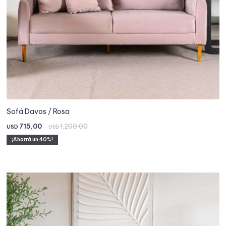
Sofá Davos / Rosa
715,00
1.200,00
USD
USD
40