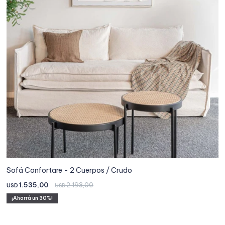
Sofá Confortare - 2 Cuerpos / Crudo
1.535,00
2.193,00
USD
USD
30