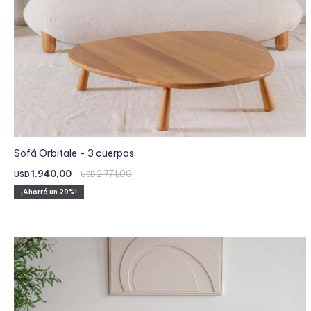
Sofá Orbitale - 3 cuerpos
1.940,00
2.771,00
USD
USD
29