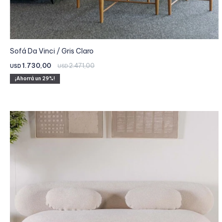
Sofá Da Vinci / Gris Claro
1.730,00
2.471,00
USD
USD
29