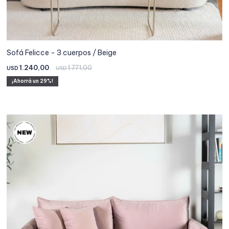
Sofá Felicce - 3 cuerpos / Beige
1.240,00
1.771,00
USD
USD
29