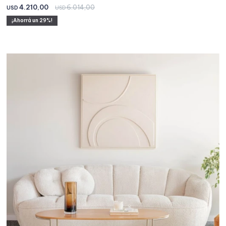
4.210,00
6.014,00
USD
USD
29