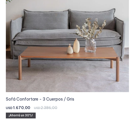
Sofá Confortare - 3 Cuerpos / Gris
1.670,00
2.386,00
USD
USD
30