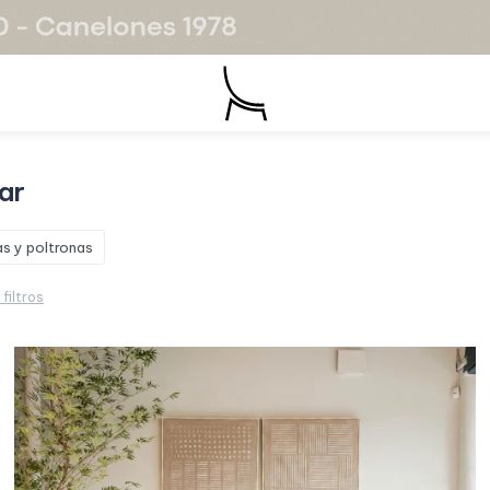
tar
s y poltronas
 filtros