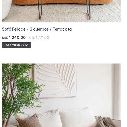
Sofá Felicce - 3 cuerpos / Terracota
1.240,00
1.771,00
USD
USD
29