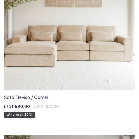
Sofá Treviso / Camel
1.690,00
2.300,00
USD
USD
26