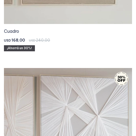
Cuadro
168,00
240,00
USD
USD
30