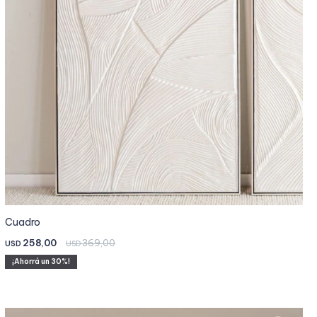
Cuadro
258,00
369,00
USD
USD
30