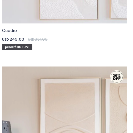
Cuadro
245,00
351,00
USD
USD
30