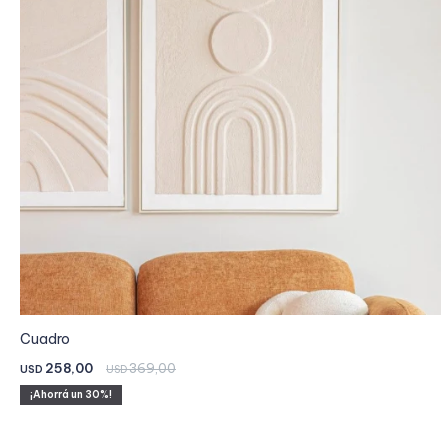
Cuadro
258,00
369,00
USD
USD
30