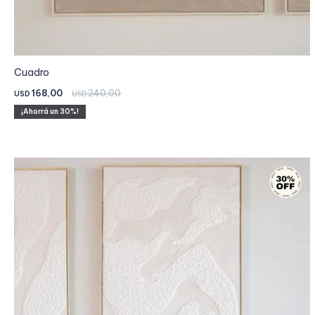
Cuadro
168,00
240,00
USD
USD
30