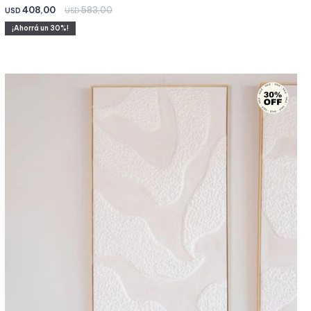
408,00
583,00
USD
USD
30