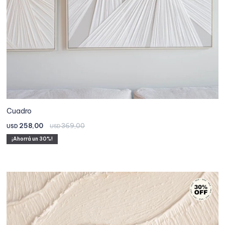
Cuadro
258,00
369,00
USD
USD
30