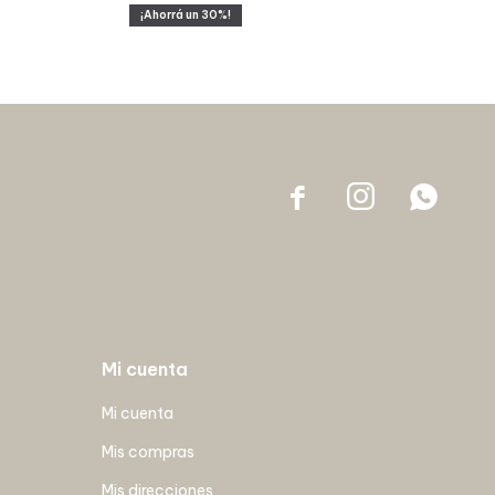
30



Mi cuenta
Mi cuenta
Mis compras
Mis direcciones