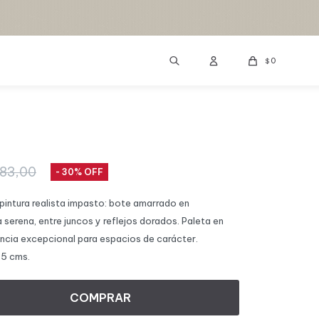
0
$
83,00
30
intura realista impasto: bote amarrado en
serena, entre juncos y reflejos dorados. Paleta en
encia excepcional para espacios de carácter.
.5 cms.
COMPRAR