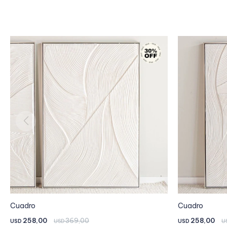
Cuadro
Cuadro
258,00
369,00
258,00
USD
USD
USD
U