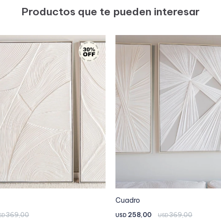
Productos que te pueden interesar
Cuadro
369,00
258,00
369,00
SD
USD
USD