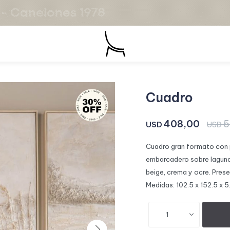
Cuadro
408,00
5
USD
USD
Cuadro gran formato con p
embarcadero sobre laguna 
beige, crema y ocre. Pres
Medidas: 102.5 x 152.5 x 5
1