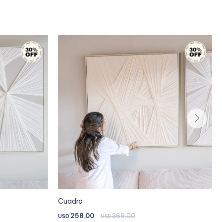
Cuadro
258,00
369,00
USD
USD