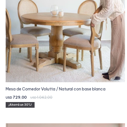
Mesa de Comedor Volutta / Natural con base blanca
729,00
1.042,00
USD
USD
30