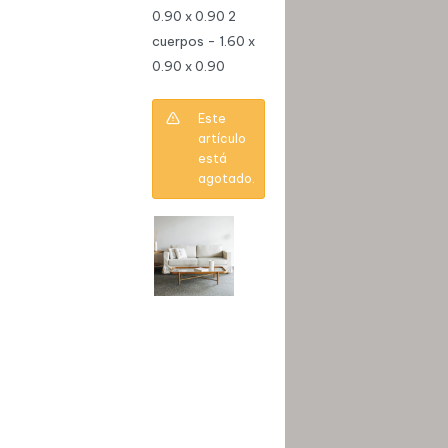
0.90 x 0.90 2
cuerpos - 1.60 x
0.90 x 0.90
Este
artículo
está
agotado.