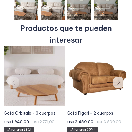
Productos que te pueden
interesar
Sofá Orbitale - 3 cuerpos
Sofá Figari - 2 cuerpos
1.940,00
2.771,00
2.450,00
3.500,00
USD
USD
USD
USD
29
30