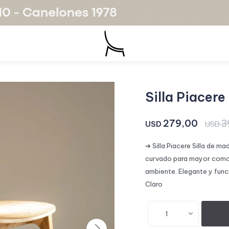
Silla Piacere
279,00
3
USD
USD
➔ Silla Piacere Silla de m
curvado para mayor comodi
ambiente. Elegante y func
Claro
1