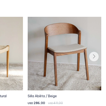
tural
Silla Abilita / Beige
286,00
411,00
USD
USD