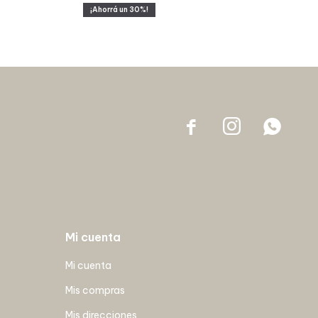
30



Mi cuenta
Mi cuenta
Mis compras
Mis direcciones