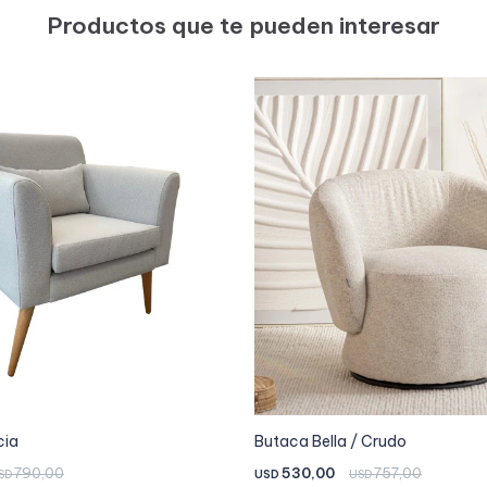
Productos que te pueden interesar
cia
Butaca Bella / Crudo
790,00
530,00
757,00
SD
USD
USD