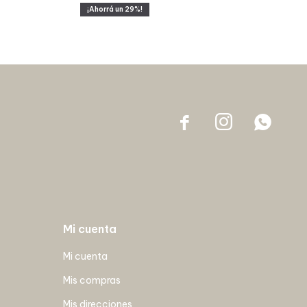
29



Mi cuenta
Mi cuenta
Mis compras
Mis direcciones