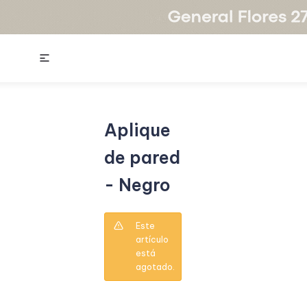

Aplique
de pared
- Negro
Este
artículo
está
agotado.