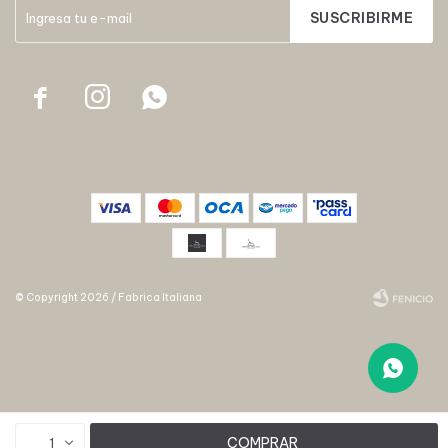
SUSCRIBIRME



© Copyright 2026 / Fabrica Italiana
Fenicio
COMPRAR
1