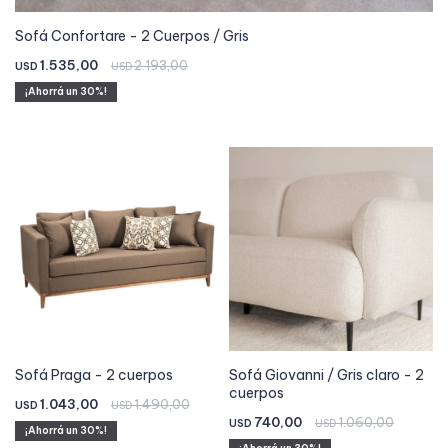
Sofá Confortare - 2 Cuerpos / Gris
1.535,00
2.193,00
USD
USD
30
Sofá Praga - 2 cuerpos
Sofá Giovanni / Gris claro - 2
cuerpos
1.043,00
1.490,00
USD
USD
740,00
1.060,00
USD
USD
30