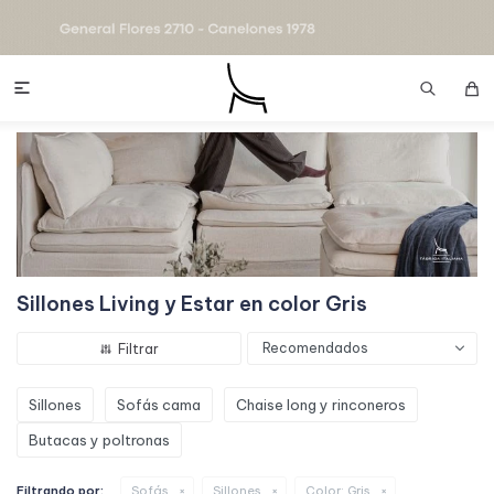

Sillones Living y Estar en color Gris
Recomendados
Sillones
Sofás cama
Chaise long y rinconeros
Butacas y poltronas
Filtrando por:
Sofás
Sillones
Color:
Gris