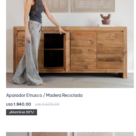
Aparador Etrusco / Madera Reciclada
1.840,00
2.629,00
USD
USD
30