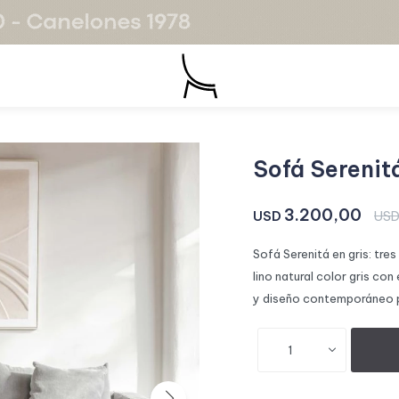
Sofá Serenitá
3.200,00
USD
US
Sofá Serenitá en gris: tre
lino natural color gris con
y diseño contemporáneo pa
1