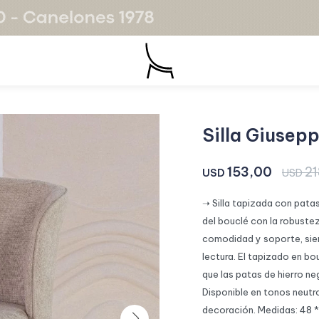
Silla Giusep
153,00
21
USD
USD
➝ Silla tapizada con patas
del bouclé con la robuste
comodidad y soporte, sie
lectura. El tapizado en b
que las patas de hierro ne
Disponible en tonos neutr
decoración. Medidas: 48 *