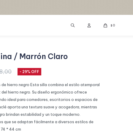
0
$
pina / Marrón Claro
8,00
29
 de hierro negro Esta silla combina el estilo atemporal
z del hierro negro. Su diseño ergonómico ofrece
ndo ideal para comedores, escritorios o espacios de
ouclé aporta una textura suave y acogedora, mientras
gro brindan estabilidad y un toque moderno.
os que se adaptan fácilmente a diversos estilos de
 74 * 44 cm