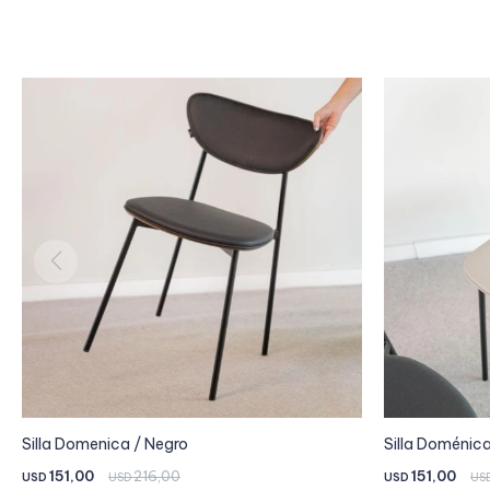
Silla Domenica / Negro
Silla Doménica
151,00
216,00
151,00
USD
USD
USD
US