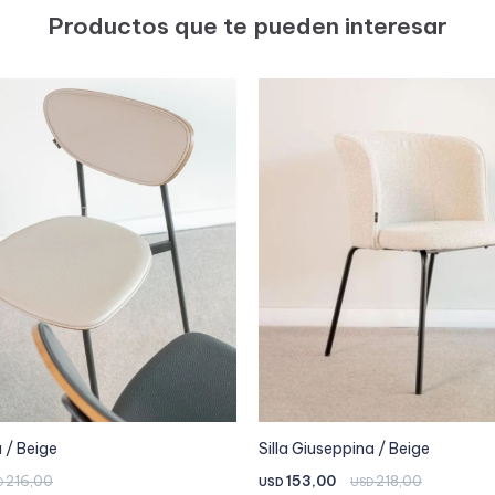
Productos que te pueden interesar
 / Beige
Silla Giuseppina / Beige
216,00
153,00
218,00
D
USD
USD