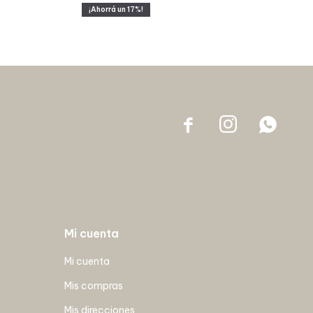
17



Mi cuenta
Mi cuenta
Mis compras
Mis direcciones