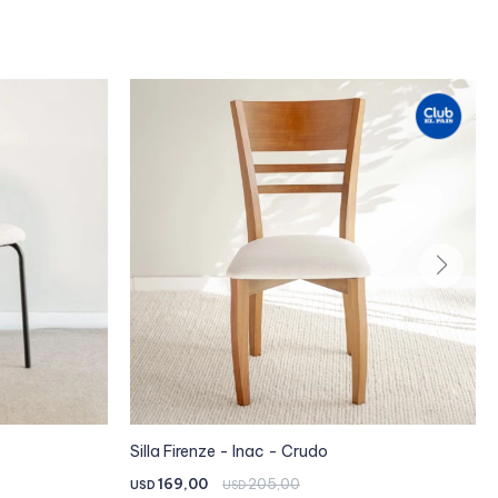
Silla Firenze - Inac - Crudo
169,00
205,00
USD
USD