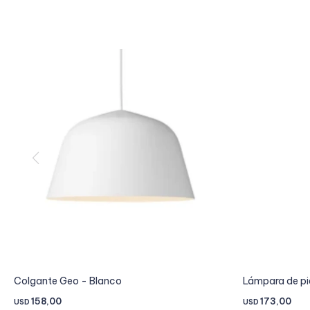
Colgante Geo - Blanco
Lámpara de pie
158,00
173,00
USD
USD