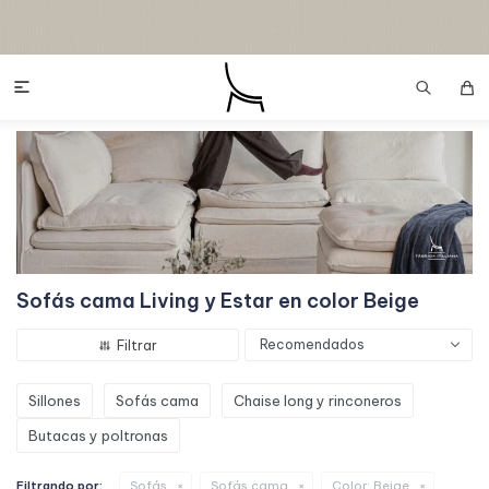

Sofás cama Living y Estar en color Beige
Recomendados
Sillones
Sofás cama
Chaise long y rinconeros
Butacas y poltronas
Filtrando por:
Sofás
Sofás cama
Color:
Beige