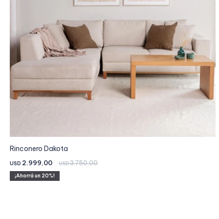
Rinconero Dakota
2.999,00
3.750,00
USD
USD
20