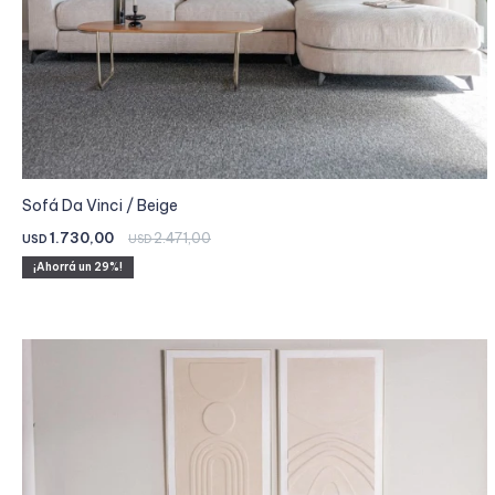
Sofá Da Vinci / Beige
1.730,00
2.471,00
USD
USD
29