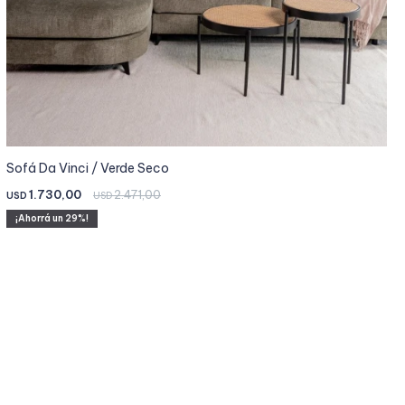
Sofá Da Vinci / Verde Seco
1.730,00
2.471,00
USD
USD
29