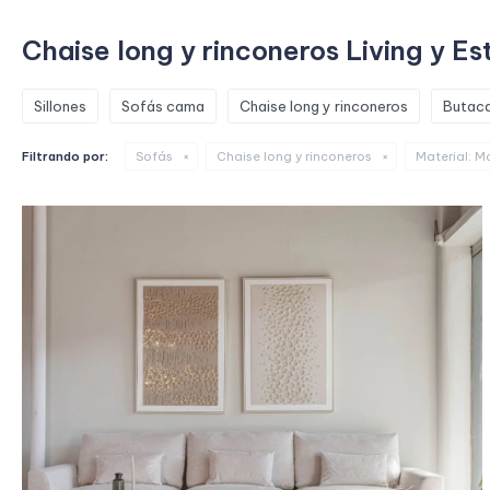
Chaise long y rinconeros Living y E
Sillones
Sofás cama
Chaise long y rinconeros
Butaca
Filtrando por:
Sofás
Chaise long y rinconeros
Material:
Ma