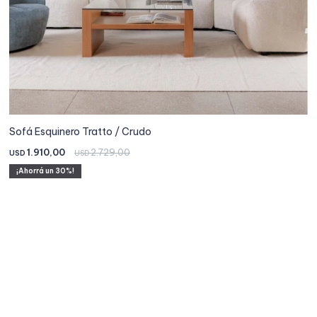
Sofá Esquinero Tratto / Crudo
1.910,00
2.729,00
USD
USD
30