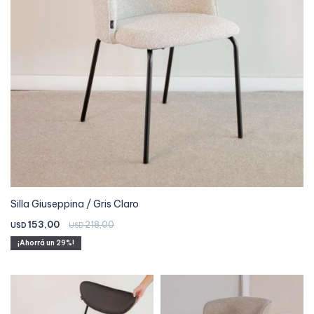
Silla Giuseppina / Gris Claro
153,00
218,00
USD
USD
29