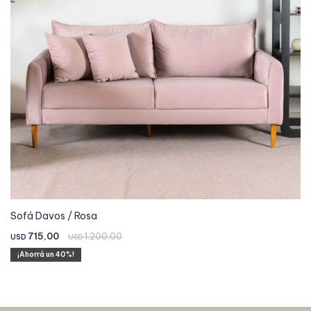
Sofá Davos / Rosa
715,00
1.200,00
USD
USD
40