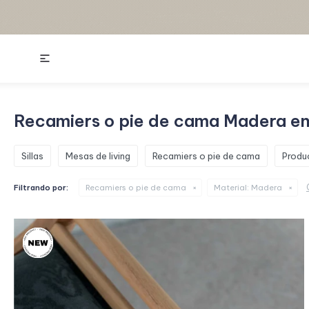

Recamiers o pie de cama Madera e
Sillas
Mesas de living
Recamiers o pie de cama
Produ
Filtrando por:
Recamiers o pie de cama
Material:
Madera