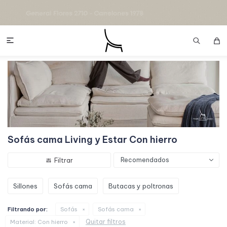

Sofás cama Living y Estar Con hierro
Recomendados
Sillones
Sofás cama
Butacas y poltronas
Filtrando por:
Sofás
Sofás cama
Quitar filtros
Material:
Con hierro