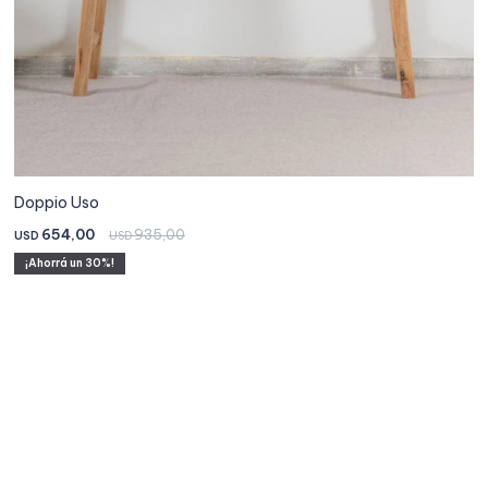
Doppio Uso
654,00
935,00
USD
USD
30