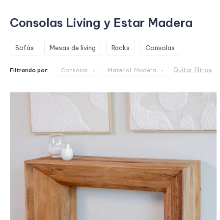
Consolas Living y Estar Madera
Sofás
Mesas de living
Racks
Consolas
Quitar filtros
Filtrando por:
Consolas
Material:
Madera